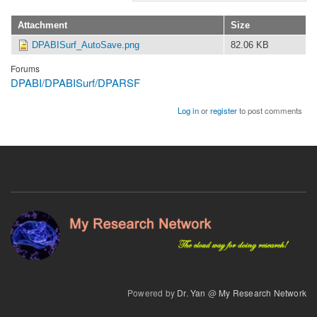
to
dpabisurf
严
Attachment
Size
1.5
老
DPABISurf_AutoSave.png
82.06 KB
版
师，
by
您
Forums
Lee
DPABI/DPABISurf/DPARSF
好，
我
Log in
or
register
to post comments
安
装
了
dpabisurf
1.5
版
by
Lee
Powered by
Dr. Yan
@
My Research Network