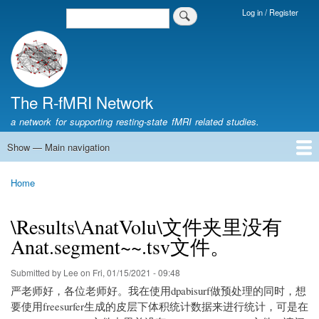
Skip
Log in / Register
Search
Login
to
Menu
main
content
The R-fMRI Network
a network for supporting resting-state fMRI related studies.
Show — Main navigation
Main
navigation
Home
Networking
Learning
Tools
Data
The R-fMRI Lab
About
Home
Breadcrumb
\Results\AnatVolu\文件夹里没有
Anat.segment~~.tsv文件。
Submitted by
Lee
on
Fri, 01/15/2021 - 09:48
严老师好，各位老师好。我在使用dpabisurf做预处理的同时，想
要使用freesurfer生成的皮层下体积统计数据来进行统计，可是在