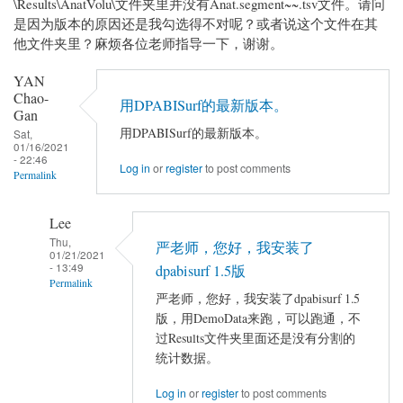
\Results\AnatVolu\文件夹里并没有Anat.segment~~.tsv文件。请问
是因为版本的原因还是我勾选得不对呢？或者说这个文件在其
他文件夹里？麻烦各位老师指导一下，谢谢。
YAN
Chao-
用DPABISurf的最新版本。
Gan
用DPABISurf的最新版本。
Sat,
01/16/2021
- 22:46
Log in
or
register
to post comments
Permalink
Lee
Thu,
严老师，您好，我安装了
01/21/2021
- 13:49
dpabisurf 1.5版
Permalink
严老师，您好，我安装了dpabisurf 1.5
In
版，用DemoData来跑，可以跑通，不
reply
过Results文件夹里面还是没有分割的
to
统计数据。
用
Log in
or
register
to post comments
DPABISurf