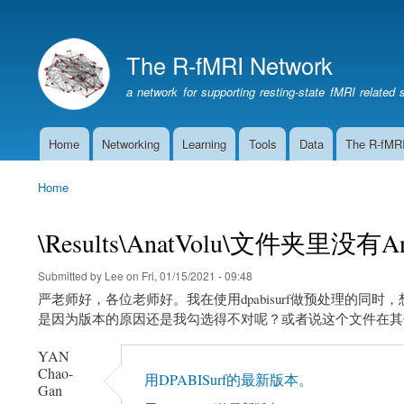
The R-fMRI Network
a network for supporting resting-state fMRI related 
Home
Networking
Learning
Tools
Data
The R-fMR
Main
navigation
Home
Breadcrumb
\Results\AnatVolu\文件夹里没有An
Submitted by
Lee
on
Fri, 01/15/2021 - 09:48
严老师好，各位老师好。我在使用dpabisurf做预处理的同时，想要使用f
是因为版本的原因还是我勾选得不对呢？或者说这个文件在其
YAN
Chao-
用DPABISurf的最新版本。
Gan