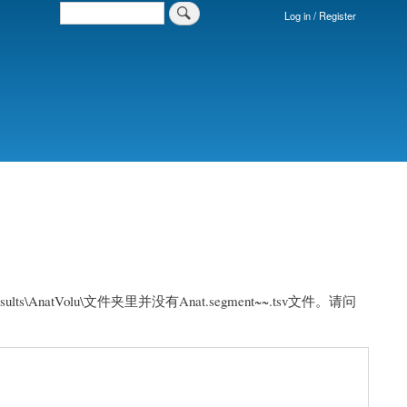
Search
Log in / Register
Login
Menu
atVolu\文件夹里并没有Anat.segment~~.tsv文件。请问