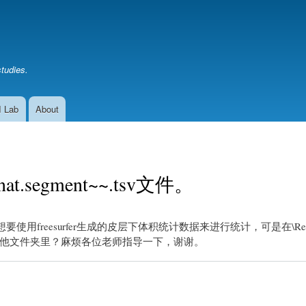
Skip
to
main
content
studies.
I Lab
About
at.segment~~.tsv文件。
reesurfer生成的皮层下体积统计数据来进行统计，可是在\Results\An
他文件夹里？麻烦各位老师指导一下，谢谢。