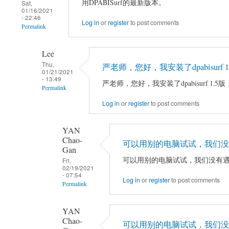
用DPABISurf的最新版本。
Sat,
01/16/2021
- 22:46
Log in
or
register
to post comments
Permalink
Lee
Thu,
严老师，您好，我安装了dpabisurf 1
01/21/2021
- 13:49
严老师，您好，我安装了dpabisurf 1
Permalink
Log in
or
register
to post comments
In
reply
to
YAN
Chao-
用
可以用别的电脑试试，我们没
Gan
DPABISurf
可以用别的电脑试试，我们没有
Fri,
的
02/19/2021
- 07:54
最
Log in
or
register
to post comments
Permalink
新
In
版
YAN
reply
本。
Chao-
可以用别的电脑试试，我们没
to
by