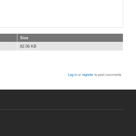
Size
82.06 KB
Log in
or
register
to post comments