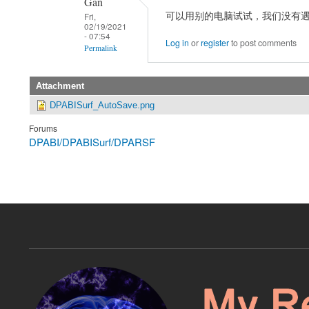
Gan
严
YAN
可以用别的电脑试试，我们没有
Fri,
02/19/2021
老
Chao-
- 07:54
Log in
or
register
to post comments
师，
Gan
Permalink
您
In
好，
reply
Attachment
我
to
DPABISurf_AutoSave.png
安
严
装
Forums
老
DPABI/DPABISurf/DPARSF
了
师，
dpabisurf
您
1.5
好，
版
我
by
安
Lee
装
了
dpabisurf
1.5
版