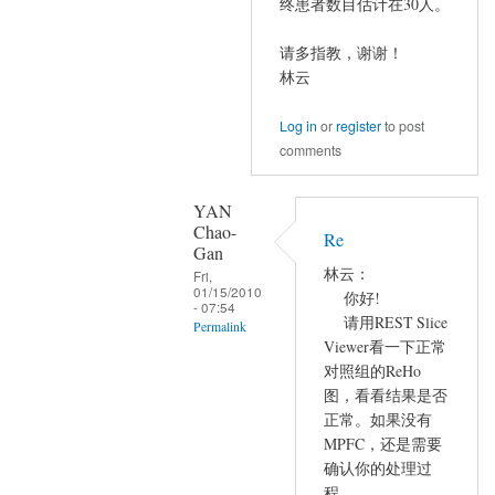
终患者数目估计在30人。
请多指教，谢谢！
林云
Log in
or
register
to post
comments
YAN
Chao-
Re
Gan
林云：
Fri,
01/15/2010
你好!
- 07:54
请用REST Slice
Permalink
Viewer看一下正常
In
对照组的ReHo
reply
图，看看结果是否
to
正常。如果没有
ReHo
MPFC，还是需要
的
确认你的处理过
程。