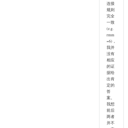
连接
规则
完全
一致
(e.g.
rmm
=6)，
我并
没有
相应
的证
据给
出肯
定的
答
案。
我想
前后
两者
并不