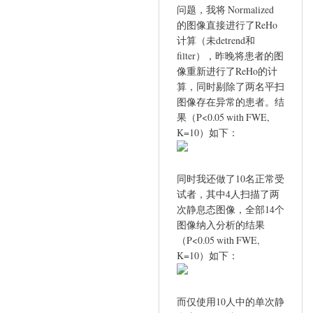
问题，我将 Normalized
to
的图像直接进行了ReHo
Re
计算（未detrend和
by
filter），昨晚将患者的图
YAN
像重新进行了ReHo的计
Chao-
算，同时剔除了两名平扫
Gan
图像存在异常的患者。结
果（P<0.05 with FWE,
K=10）如下：
同时我还做了10名正常受
试者，其中4人扫描了两
次静息态图像，全部14个
图像纳入分析的结果
（P<0.05 with FWE,
K=10）如下：
而仅使用10人中的单次静