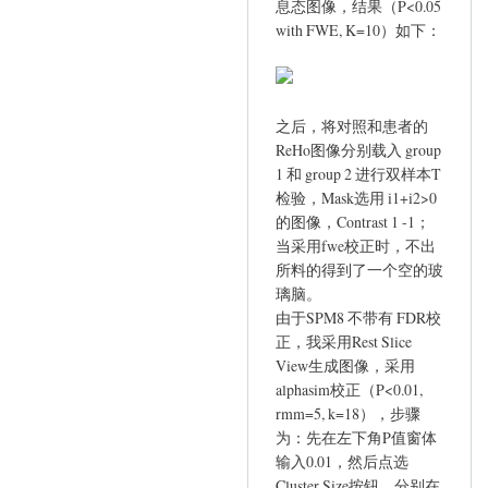
息态图像，结果（P<0.05
with FWE, K=10）如下：
之后，将对照和患者的
ReHo图像分别载入 group
1 和 group 2 进行双样本T
检验，Mask选用 i1+i2>0
的图像，Contrast 1 -1；
当采用fwe校正时，不出
所料的得到了一个空的玻
璃脑。
由于SPM8 不带有 FDR校
正，我采用Rest Slice
View生成图像，采用
alphasim校正（P<0.01,
rmm=5, k=18），步骤
为：先在左下角P值窗体
输入0.01，然后点选
Cluster Size按钮，分别在