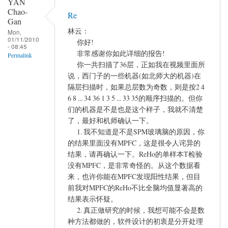
YAN
Chao-
Re
Gan
林云：
Mon,
01/11/2010
你好!
- 08:45
非常感谢你如此详细的报告!
Permalink
你一共扫描了36层，正如我在视频里面所
说，西门子的一些机器(如北师大的机器)在
隔层扫描时，如果总层数为奇数，则是按2 4
6 8 ... 34 36 1 3 5 ... 33 35的顺序扫描的。但你
们的机器是不是也是这个样子，我就不清楚
了，最好和机师确认一下。
1. 我不知道是不是SPM玻璃脑的原因，你
的结果里面没有MPFC，这是很令人诧异的
结果，请再确认一下。ReHo的单样本T检验
没有MPFC，是非常奇怪的。从这个数据看
来，也许你能在MPFC发现阳性结果，但目
前我对MPFC的ReHo不比全脑均值显著高的
结果表示怀疑。
2. 真正做研究的时候，我想可能不会是数
种方法都做的，软件设计的初衷是分开处理