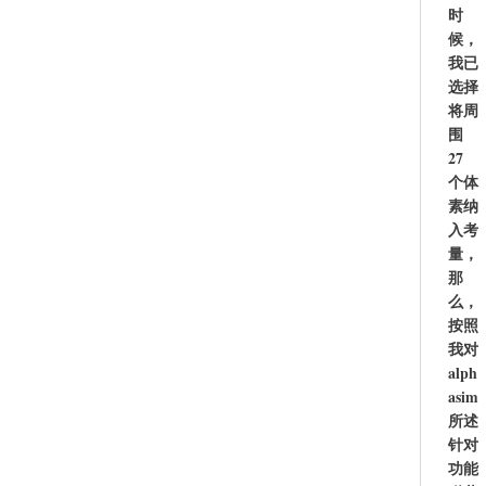
时
候，
我已
选择
将周
围
27
个体
素纳
入考
量，
那
么，
按照
我对
alph
asim
所述
针对
功能