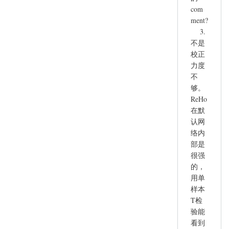
com
ment?
3.
不是
校正
力度
不
够。
ReHo
在默
认网
络内
部是
很强
的，
用单
样本
T检
验能
看到