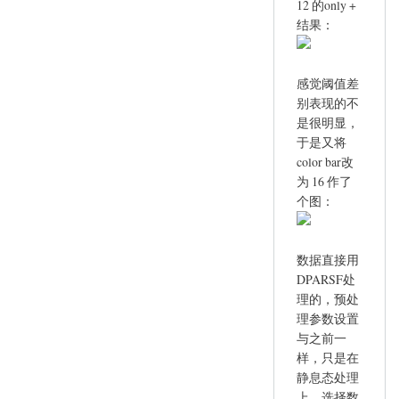
12 的only +
结果：
感觉阈值差
别表现的不
是很明显，
于是又将
color bar改
为 16 作了
个图：
数据直接用
DPARSF处
理的，预处
理参数设置
与之前一
样，只是在
静息态处理
上，选择数