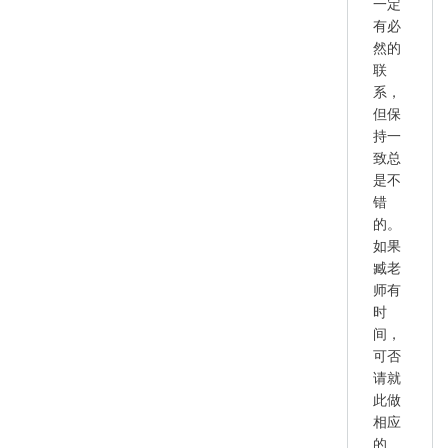
一定
有必
然的
联
系，
但保
持一
致总
是不
错
的。
如果
臧老
师有
时
间，
可否
请就
此做
相应
的