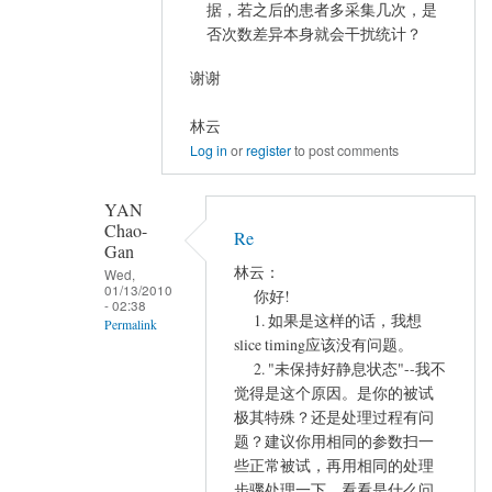
据，若之后的患者多采集几次，是
否次数差异本身就会干扰统计？
谢谢
林云
Log in
or
register
to post comments
YAN
Chao-
Re
Gan
林云：
Wed,
01/13/2010
你好!
- 02:38
1. 如果是这样的话，我想
Permalink
slice timing应该没有问题。
In
2. "未保持好静息状态"--我不
reply
觉得是这个原因。是你的被试
to
极其特殊？还是处理过程有问
谢
题？建议你用相同的参数扫一
谢
些正常被试，再用相同的处理
步骤处理一下，看看是什么问