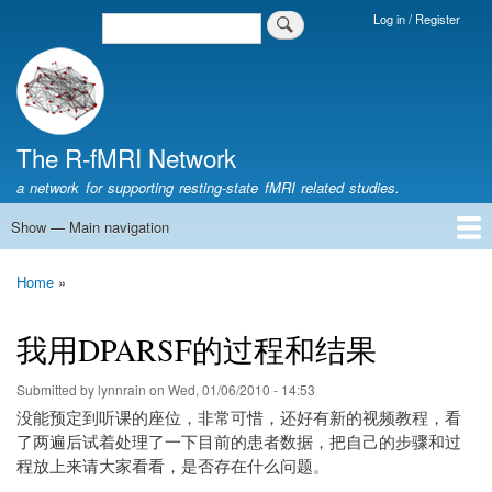
Skip
Log in / Register
Search
Login
to
Menu
main
content
The R-fMRI Network
a network for supporting resting-state fMRI related studies.
Show — Main navigation
Main
navigation
Home
Networking
Learning
Tools
Data
The R-fMRI Lab
About
Home
Breadcrumb
我用DPARSF的过程和结果
Submitted by
lynnrain
on
Wed, 01/06/2010 - 14:53
没能预定到听课的座位，非常可惜，还好有新的视频教程，看
了两遍后试着处理了一下目前的患者数据，把自己的步骤和过
程放上来请大家看看，是否存在什么问题。