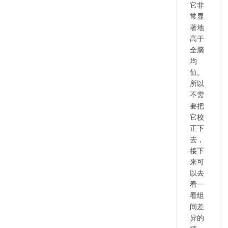
它非
常显
著地
高于
全脑
均
值。
所以
不需
要把
它校
正下
去，
接下
来可
以去
看一
看组
间差
异的