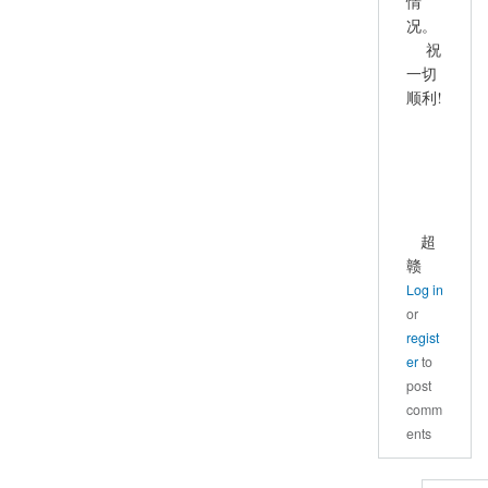
情
况。
祝
一切
顺利!
超
赣
Log in
or
regist
er
to
post
comm
ents