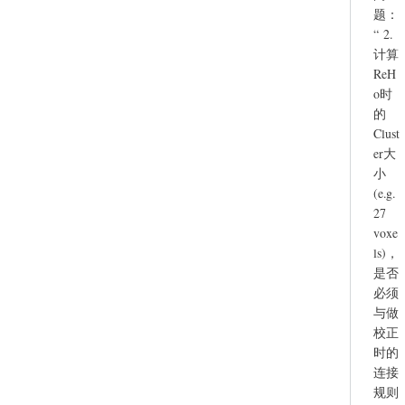
题：
“ 2.
计算
ReH
o时
的
Clust
er大
小
(e.g.
27
voxe
ls)，
是否
必须
与做
校正
时的
连接
规则