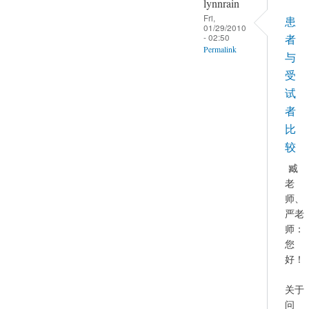
lynnrain
Fri,
患
01/29/2010
- 02:50
者
Permalink
与
In
受
reply
试
to
者
Re
比
by
较
YAN
臧
Chao-
老
Gan
师、
严老
师：
您
好！
关于
问