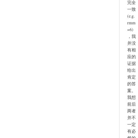
完全
一致
(e.g.
rmm
=6)
，我
并没
有相
应的
证据
给出
肯定
的答
案。
我想
前后
两者
并不
一定
有必
然的