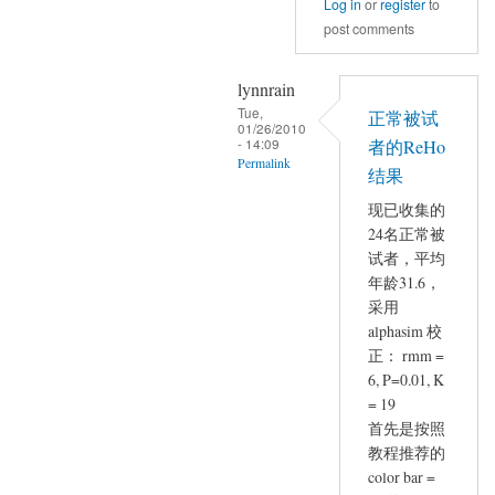
Log in
or
register
to
post comments
lynnrain
Tue,
正常被试
01/26/2010
- 14:09
者的ReHo
Permalink
结果
In
现已收集的
reply
24名正常被
to
试者，平均
Re
年龄31.6，
by
采用
YAN
alphasim 校
正： rmm =
Chao-
6, P=0.01, K
Gan
= 19
首先是按照
教程推荐的
color bar =