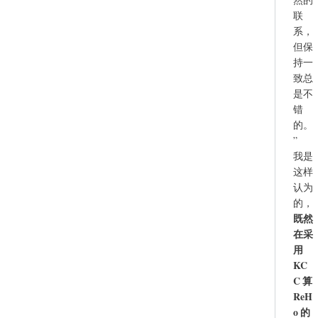
联
系，
但保
持一
致总
是不
错
的。
”
我是
这样
认为
的，
既然
在采
用
KC
C 算
ReH
o 的