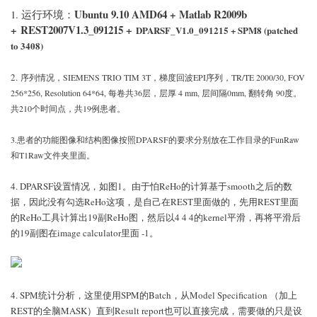
Ubuntu 9.10 AMD64 + Matlab R2009b
1. 运行环境：
+
REST2007V1.3_091215 +
DPARSF_V1.0_091215 + SPM8 (patched
to 3408)
2.
序列情况，SIEMENS TRIO TIM 3T，梯度回波EPI序列，TR/TE 2000/30, FOV
256*256, Resolution 64*64, 每卷共36层，层厚 4 mm, 层间隔0mm, 翻转角 90度。
共210个时间点，共19例患者。
3.患者的功能图像和结构图像按照DPARSF的要求分别放在工作目录的FunRaw
和T1Raw文件夹里面。
4. DPARSF设置情况，如图1。由于怕ReHo的计算基于smooth之后的数
据，因此没有勾选ReHo这项，是自己在REST里面做的，先用REST里面
的ReHo工具计算出19副ReHo图，然后以4 4 4的kernel平滑，再将平滑后
的19副图在image calculator里面 -1。
4. SPM统计分析，这里使用SPM的Batch，从Model Specification （加上
REST的全脑MASK）直到Result report也可以直接完成，需要做的只是设