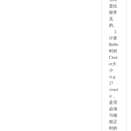
ReHo
是比
结
较常
果
见
by
的。
lynnrain
2.
计算
ReHo
时的
Clust
er大
小
(e.g.
27
voxel
s)，
是否
必须
与做
校正
时的