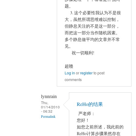
严
题。
老
3. 这个必要性我认为不是很
师
大，虽然所谓思维难以控制，
的
但静息关注的不是这一部分，
及
而把这一部分当作随机因素。
时
多个静息做平均的文章并不常
回
见。
复，
祝一切顺利!
by
lynnrain
超赣
Log in
or
register
to post
comments
lynnrain
Thu,
ReHo的结果
01/14/2010
- 06:32
严老师：
Permalink
您好！
In
如您之前所述，我此前的
reply
ReHo计算步骤果然存在