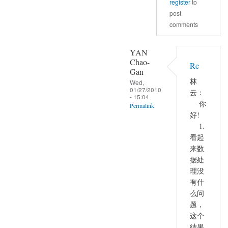
register
to
post
comments
YAN
Chao-
Re
Gan
林
Wed,
01/27/2010
云：
- 15:04
你
Permalink
好!
In
1.
reply
看起
to
来数
正
据处
常
理没
有什
被
么问
试
题，
者
这个
的
结果