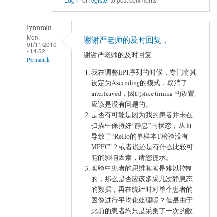
Log in
or
register
to post comments
lynnrain
Mon,
谢谢严老师的及时回复，
01/11/2010
- 14:52
谢谢严老师的及时回复，
Permalink
我在调整EPI序列的时候，专门将其
In
设定为Ascending的模式，取消了
reply
interleaved，因此slice timing 的设置
to
应该是没有问题的。
Re
是否有可能是因为我的患者并未在
by
扫描中保持好“静息”的状态，从而
YAN
导致了“ReHo的单样本T检验没有
Chao-
MPFC”？或者说还是有什么比较可
Gan
能的影响因素，请您提示。
实验中患者的思维其实是难以控制
的，那么是否应该多采几次静息态
的数据，再在统计时对单个患者的
图像进行平均化处理呢？但是由于
此前的患者均只是采集了一次的数